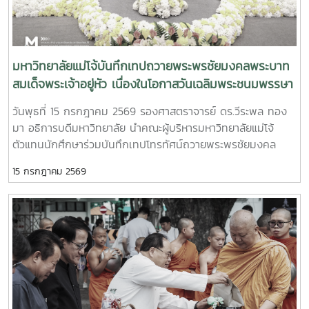
อย่างต่อเนื่องจากศิษย์เก่าทุน DAAD–SEARCA สู่ผู้นำ
มหาวิทยาลัยด้านการเกษตรรองศาสตราจารย์ ดร.วีระพล ทองมา
เป็นศิษย์เก่าของ University of the Philippines Los Baños
(UPLB) ประเทศฟิลิปปินส์ โดยได้รับทุนการศึกษาระดับปริญญา
มหาวิทยาลัยแม่โจ้บันทึกเทปถวายพระพรชัยมงคลพระบาท
เอกจาก German Academic Exchange Service (DAAD)–
สมเด็จพระเจ้าอยู่หัว เนื่องในโอกาสวันเฉลิมพระชนมพรรษา
SEARCA Scholarship และสำเร็จการศึกษาระดับ Doctor of
Philosophy (Ph.D.) in Extension Education จาก
28 กรกฎาคม 2569
วันพุธที่ 15 กรกฎาคม 2569 รองศาสตราจารย์ ดร.วีระพล ทอง
University of the Philippines Los Baños ในปี ค.ศ.
มา อธิการบดีมหาวิทยาลัย นำคณะผู้บริหารมหาวิทยาลัยแม่โจ้
2001ประสบการณ์ทางวิชาการและการสร้างเครือข่ายความร่วมมือ
ตัวแทนนักศึกษาร่วมบันทึกเทปโทรทัศน์ถวายพระพรชัยมงคล
ระหว่างประเทศในช่วงการศึกษาที่ UPLB ได้เป็นส่วนสำคัญในการ
พระบาทสมเด็จพระปรเมนทรรามาธิบดีศรีสินทรมหาวชิราลงกรณ
หล่อหลอมแนวคิดด้านการพัฒนาการศึกษา การเกษตร และชุมชน
15 กรกฎาคม 2569
พระวชิรเกล้าเจ้าอยู่หัว เนื่องในโอกาสวันเฉลิมพระชนมพรรษา 28
ตลอดจนการสร้างความร่วมมือระหว่างสถาบันอุดมศึกษา ซึ่งต่อ
กรกฎาคม 2569 เพื่อแสดงความจงรักภักดีและสำนึกในพระ
มาได้ถูกนำมาขยายผลอย่างต่อเนื่องตลอดเส้นทางการทำงานและ
มหากรุณาธิคุณ ณ สถานีวิทยุโทรทัศน์แห่งประเทศไทย (NBT)
การบริหารมหาวิทยาลัยSEARCA ยกย่องภาวะผู้นำเพื่อการพัฒนา
จังหวัดเชียงใหม่
ชนบทและชุมชนอย่างยั่งยืนการได้รับรางวัล OSSA Awards 2026
ของ รองศาสตราจารย์ ดร.วีระพล ทองมา นับเป็นการยอมรับใน
ระดับนานาชาติต่อภาวะผู้นำและความมุ่งมั่นในการขับเคลื่อน
สถาบันอุดมศึกษาให้เป็นกลไกสำคัญของการพัฒนาชนบท ชุมชน
และภาคการเกษตรอย่างยั่งยืน โดย SEARCA ยกย่องท่านในฐานะ