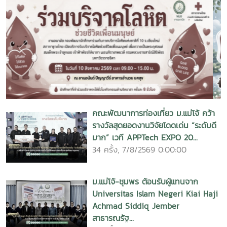
ฟิลิปปินส์ผู้มีผลงานโดดเด่นด้านการศึกษาและภาวะผู้นำทาง
ค่าใช้จ่ายให้กับนักศึกษาที่ขาดแคลนทุนทรัพย์ได้มีอาหารรับประทาน
วิชาการ รวมถึงบทบาทสำคัญในการส่งเสริมและเชื่อมโยงความ
ตลอดการศึกษาจนจบการศึกษาต่อไป
ร่วมมือระหว่างประเทศ โดยเฉพาะระหว่างสถาบันอุดมศึกษาใน
ภูมิภาคเอเชียตะวันออกเฉียงใต้เกียรติประวัติเหล่านี้สะท้อนถึงเส้น
ทางแห่งความมุ่งมั่นในการนำความรู้และประสบการณ์จากการ
Previous
Next
ศึกษาไปพัฒนาสถาบันการศึกษา สังคม และชุมชน ตลอดจนสร้าง
เครือข่ายความร่วมมือทางวิชาการในระดับนานาชาติอย่างต่อเนื่อง
อีกหนึ่งความภาคภูมิใจของมหาวิทยาลัยแม่โจ้และประเทศไทยการ
ได้รับ Outstanding SEARCA Scholarship Alumni (OSSA)
Awards 2026 จึงถือเป็นอีกหนึ่งเกียรติยศสำคัญที่ต่อยอดจาก
คณะพัฒนาการท่องเที่ยว ม.แม่โจ้ คว้า
การได้รับการยอมรับในระดับนานาชาติของ รศ. ดร.วีระพล ทองมา
รางวัลสุดยอดงานวิจัยโดดเด่น “ระดับดี
และสะท้อนถึงความต่อเนื่องของผลงานด้าน ภาวะผู้นำทางการ
มาก” เวที APPTech EXPO 20...
ศึกษา การพัฒนาการเกษตรและชนบท การพัฒนาชุมชน และการ
34 ครั้ง, 7/8/2569 0:00:00
สร้างความร่วมมือระดับภูมิภาคและนานาชาติรางวัลครั้งนี้มิได้เป็น
เพียงความสำเร็จส่วนบุคคลของ รศ. ดร.วีระพล ทองมา เท่านั้น
ม.แม่โจ้-ชุมพร ต้อนรับผู้แทนจาก
แต่ยังเป็นอีกหนึ่งความภาคภูมิใจของ มหาวิทยาลัยแม่โจ้
Universitas Islam Negeri Kiai Haji
ประเทศไทย และเครือข่ายศิษย์เก่า SEARCA ตลอดจนสะท้อน
Achmad Siddiq Jember
บทบาทของมหาวิทยาลัยแม่โจ้ในฐานะมหาวิทยาลัยด้านการเกษตร
สาธารณรัฐ...
ที่มุ่งสร้างองค์ความรู้ นวัตกรรม และการพัฒนาที่ตอบโจทย์ชุมชน