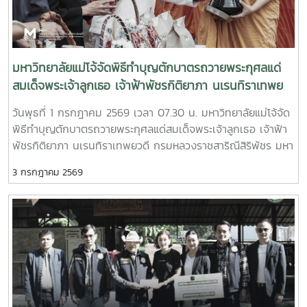
ผู้นำที่มีความมุ่งมั่นในการ เปลี่ยนบทบาทของการอุดมศึกษาให้
เป็นพลังขับเคลื่อนการพัฒนาชนบทและชุมชน โดยภายใต้การนำ
ของท่าน มหาวิทยาลัยแม่โจ้ได้ส่งเสริมการพัฒนาการท่องเที่ยว
เชิงเกษตรโดยชุมชน (Community-Based Agritourism) การ
มหาวิทยาลัยแม่โจ้จัดพิธีทำบุญตักบาตรถวายพระกุศลแด่
เสริมสร้างความเข้มแข็งของวิสาหกิจและเศรษฐกิจท้องถิ่น การส่ง
สมเด็จพระเจ้าลูกเธอ เจ้าฟ้าพัชรกิติยาภา นเรนทิราเทพย
เสริมการใช้พลังงานหมุนเวียน ตลอดจนการขับเคลื่อนแนวคิด
วดี กรมหลวงราชสาริณีสิริพัชร มหาวัชรราชธิดา
การเกษตรที่ให้ความสำคัญกับคุณภาพชีวิตและความอยู่ดีมีสุข ซึ่ง
วันพุธที่ 1 กรกฎาคม 2569 เวลา 07.30 น. มหาวิทยาลัยแม่โจ้จัด
แนวทางดังกล่าวมีส่วนสำคัญในการ เสริมพลังแก่เกษตรกรและ
พิธีทำบุญตักบาตรถวายพระกุศลแด่สมเด็จพระเจ้าลูกเธอ เจ้าฟ้า
ชุมชนกลุ่มชาติพันธุ์ให้สามารถพัฒนาวิถีการดำรงชีวิตและสร้าง
พัชรกิติยาภา นเรนทิราเทพยวดี กรมหลวงราชสาริณีสิริพัชร มหา
รายได้อย่างยั่งยืน บนพื้นฐานของอัตลักษณ์และศักยภาพของท้อง
วัชรราชธิดา เพื่อถวายเป็นพระกุศลและน้อมรําลึกในพระ
ถิ่น การมีส่วนร่วม ความเป็นเจ้าของ และศักดิ์ศรีของชุมชน
3 กรกฎาคม 2569
กรุณาธิคุณ โดยมี รองศาสตราจารย์ ดร.วีระพล ทองมา
สะท้อนถึงการเชื่อมโยงองค์ความรู้จากมหาวิทยาลัยสู่การพัฒนา
อธิการบดีมหาวิทยาลัยแม่โจ้ เป็นประธานในพิธี พร้อมด้วยคณะผู้
พื้นที่จริง และการสร้างผลกระทบเชิงบวกแก่สังคมอย่างเป็นรูป
บริหาร บุคลากร และนักศึกษา ซึ่งพร้อมใจกันเข้าร่วมพิธีอย่าง
ธรรมเกียรติประวัติแห่งความเป็นผู้นำทางการศึกษาและความร่วม
พร้อมเพรียง ณ อาคารแผ่พืชน์ มหาวิทยาลัยแม่โจ้
มือระหว่างประเทศ ตลอดเส้นทางการทำงานด้านวิชาการและการ
บริหาร รองศาสตราจารย์ ดร.วีระพล ทองมา ได้รับการยอมรับ
จากองค์กรและเครือข่ายทางการศึกษาทั้งในประเทศไทยและต่าง
ประเทศอย่างต่อเนื่อง โดยเฉพาะด้าน ภาวะผู้นำทางการศึกษา การ
พัฒนาสถาบันอุดมศึกษา และการสร้างเครือข่ายความร่วมมือ