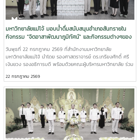
ประสบการณ์ และศักยภาพที่ได้รับจากการศึกษาไปสร้างคุณ
ประโยชน์ต่อองค์กร ชุมชน ประเทศ และภูมิภาคเอเชียตะวันออก
เฉียงใต้ ตลอดจนเป็นแบบอย่างที่สะท้อนค่านิยมและปรัชญาของ
SEARCA ผ่านความสำเร็จในวิชาชีพ การบริการสาธารณะ และ
มหาวิทยาลัยแม่โจ้ มอบน้ำดื่มสนับสนุนอำเภอสันทรายใน
การอุทิศตนเพื่อส่วนรวมในปี 2026 การพิจารณารางวัล
กิจกรรม "จิตอาสาพัฒนาภูมิทัศน์" และกิจกรรมต่างๆของ
ครอบคลุมผลงานสำคัญ 4 ด้าน ได้แก่ การสอน (Teaching) การ
อำเภอสันทราย
วันพุธที่ 22 กรกฎาคม 2569 ที่สำนักงานมหาวิทยาลัย
วิจัย (Research) การบริการสาธารณะและการพัฒนาชุมชน
มหาวิทยาลัยแม่โจ้ นำโดย รองศาสตราจารย์ ดร.เกรียงศักดิ์ ศรี
(Public Service and Community Development) และธุรกิจ
เงินยวง รองอธิการบดี พร้อมด้วยคณะผู้บริหารมหาวิทยาลัย ร่วม
การเกษตรและการเป็นผู้ประกอบการ (Agribusiness and
มอบน้ำดื่มแก่ นายนพดล สุระสังวาลย์ นายอำเภอสันทราย จำนวน
Entrepreneurship) โดยให้ความสำคัญกับผลงานที่สามารถสร้าง
22 กรกฎาคม 2569
100 แพ็ค เพื่อใช้ในกิจกรรม “จิตอาสาพัฒนาภูมิทัศน์ อำเภอ
ผลกระทบอย่างเป็นรูปธรรมต่อการพัฒนาการเกษตรและชนบท
สันทราย จังหวัดเชียงใหม่” ซึ่งจัดขึ้นเนื่องในโอกาสวันสำคัญของ
อย่างยั่งยืน โดยในปีนี้ การมอบรางวัล OSSA Awards 2026 มี
ชาติไทย เพื่อเฉลิมพระเกียรติพระบาทสมเด็จพระเจ้าอยู่หัว เนื่องใน
ความสำคัญเป็นพิเศษ เนื่องจากจัดขึ้นในวาระเฉลิมฉลอง ครบ
โอกาสวันเฉลิมพระชนมพรรษา 28 กรกฎาคม 2569 พร้อมทั้ง
รอบ 60 ปีของ SEARCA ซึ่งเป็นองค์กรระดับภูมิภาคภายใต้ the
สนับสนุนโครงการ “ชาวเชียงใหม่ปลูกป่า รักษ์โลก เพิ่มพื้นที่สี
Southeast Asian Ministers of Education (SEAMEO) และมี
เขียวสู่ชุมชน” แก่ผู้เข้าร่วมกิจกรรมและประชาชนที่มาใช้บริการ
บทบาทสำคัญในการพัฒนาศักยภาพบุคลากร ส่งเสริมการศึกษา
และการวิจัย ตลอดจนสร้างเครือข่ายความร่วมมือเพื่อการ
พัฒนาการเกษตรและชนบทในภูมิภาคเอเชียตะวันออกเฉียงใต้มา