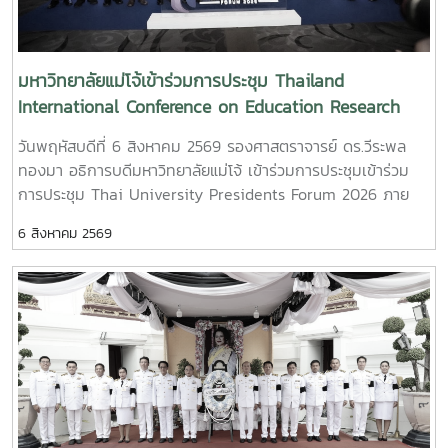
มหาวิทยาลัยแม่โจ้เข้าร่วมการประชุม Thailand
International Conference on Education Research
(ThaiCER) 2026
วันพฤหัสบดีที่ 6 สิงหาคม 2569 รองศาสตราจารย์ ดร.วีระพล
ทองมา อธิการบดีมหาวิทยาลัยแม่โจ้ เข้าร่วมการประชุมเข้าร่วม
การประชุม Thai University Presidents Forum 2026 ภาย
ใตัหัวข้อ “พลิกโฉมประเทศไทย พลิกโฉมมหาวิทยาลัยกับ AI” โดย
6 สิงหาคม 2569
ได้รับเกียรติจาก ศาสตราจารย์ ดร.ยศชนัน วงศ์สวัสดิ์ รองนายก
รัฐมนตรีและรัฐมนตรีว่าการกระทรวงการอุดมศึกษา วิทยาศาสตร์
วิจัยและนวัตกรรม เป็นประธานเปิดงาน ณ โรงแรมเซ็นทารา แก
รนด์ แอท เซ็นทรัลพลาซ่าลาดพร้าว กทม.สำหรับการประชุม Thai
University Presidential Forum 2026 มี นายดนุพร ปุณณ
กันต์ ผู้ช่วยรัฐมนตรีประจำกระทรวง อว. ทพญ.ศรีญาดา ปาลิมา
พันธ์ ที่ปรึกษา รมว.อว. ศ.ดร.ศุภชัย ปทุมนากุล ปลัดกระทรวง
อว. ดร.พันธุ์เพิ่มศักดิ์ อารุณี รองปลัดกระทรวง อว. นางศรินยา
สาขากร ผู้ช่วยปลัดกระทรวง อว. คณะผู้บริหารหน่วยงานใน