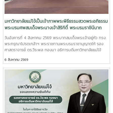
กระทรวง อว. Professor Tan Eng Chye, President, National
University of Singapore Professor Yang Bin , Vice
Chancellor, Tsinghua University Council Professor Tan
Eng Chye อธิการบดีมหาวิทยาลัยแห่งชาติสิงคโปร์ Professor
มหาวิทยาลัยแม่โจ้เป็นเจ้าภาพพระพิธีธรรมสวดพระอภิธรรม
Yang Bin รองประธานสภามหาวิทยาลัยชิงหวา ตลอดจนประธาน
พระบรมศพสมเด็จพระนางเจ้าสิริกิติ์ พระบรมราชินีนาถ
ที่ประชุมอธิการบดี ทั้ง 4 แห่ง ได้แก่ ที่ประชุมอธิการบดีแห่ง
พระบรมราชชนนีพันปีหลวง พร้อมเข้ากราบถวายบังคม
วันอังคารที่ 4 สิงหาคม 2569 พระบาทสมเด็จพระเจ้าอยู่หัว ทรง
ประเทศไทย (ทปอ.) ที่ประชุมอธิการบดีมหาวิทยาลัยราชภัฏ
พระศพ สมเด็จพระเจ้าลูกเธอ เจ้าฟ้าพัชรกิติยาภา นเรนทิ
พระกรุณาโปรดเกล้าฯ พระราชทานพระบรมราชานุญาตให้ รอง
(ทปอ.มรภ.) ที่ประชุมอธิการบดีมหาวิทยาลัยเทคโนโลยีราชมงคล
ราเทพยวดี กรมหลวงราชสาริณีสิริพัชร มหาวัชรราชธิดา
ศาสตราจารย์ ดร.วีระพล ทองมา อธิการบดีมหาวิทยาลัยแม่โจ้
(ทปอ.มทร.) สมาคมสถาบันอุดมศึกษาเอกชนแห่งประเทศไทย
พร้อมด้วย คณะผู้บริหารมหาวิทยาลัย สมาคมศิษย์เก่า และ
(สสอท.)ภายในงานยังมีการแลกเปลี่ยนประสบการณ์ด้าน
6 สิงหาคม 2569
บุคลากร รวมจำนวน 25 คน เป็นเจ้าภาพพระพิธีธรรมสวดพระ
Reinventing University ผ่านปาฐกถาจากวิทยากรต่างประเทศ
อภิธรรมพระบรมศพสมเด็จพระนางเจ้าสิริกิติ์ พระบรมราชินีนาถ
การเสวนาเชิงยุทธศาสตร์ของผู้นำเครือข่ายอุดมศึกษา การนำ
พระบรมราชชนนีพันปีหลวง ณ พระที่นั่งดุสิตมหาปราสาท
เสนอกรณีศึกษาการประยุกต์ใช้ AI และนวัตกรรมจากภาคเอกชน
พระบรมมหาราชวัง และเข้ากราบถวายบังคมพระศพสมเด็จ
รวมถึงกิจกรรม Forum-to-Action เพื่อร่วมกำหนดข้อเสนอเชิง
พระเจ้าลูกเธอ เจ้าฟ้าพัชรกิติยาภา นเรนทิราเทพยวดี กรมหลวง
นโยบายและแผนปฏิบัติการในการขับเคลื่อนมหาวิทยาลัยไทยใน
ราชสาริณีสิริพัชร มหาวัชรราชธิดา ณ พระที่นั่งพิมานรัตยา
อนาคตการเข้าร่วมประชุมในครั้งนี้มหาวิทยาลัยแม่โจ้ติดตาม
พระบรมมหาราชวังการเข้าร่วมพิธีในครั้งนี้ นับเป็นพระ
ทิศทางการเปลี่ยนแปลงของการอุดมศึกษาไทย พร้อมแลกเปลี่ยน
มหากรุณาธิคุณล้นเกล้าล้นกระหม่อมแก่คณะผู้บริหารมหาวิทยาลัย
องค์ความรู้และสร้างความร่วมมือกับเครือข่ายสถาบันอุดมศึกษา
สมาคมศิษย์เก่า และบุคลากร มหาวิทยาลัยแม่โจ้ที่ได้ร่วมแสดง
ทั่วประเทศ เพื่อร่วมกันพัฒนามหาวิทยาลัยไทยให้ก้าวทันการ