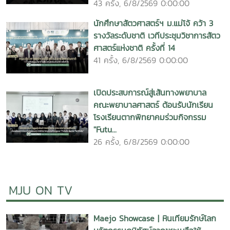
43 ครั้ง, 6/8/2569 0:00:00
และสังคม พร้อมเชื่อมโยงความร่วมมือกับสถาบันการศึกษาและ
เครือข่ายนานาชาติประชาคมมหาวิทยาลัยแม่โจ้ขอร่วมแสดงความ
นักศึกษาสัตวศาสตร์ฯ ม.แม่โจ้ คว้า 3
ยินดีและความภาคภูมิใจกับ รองศาสตราจารย์ ดร.วีระพล ทองมา
รางวัลระดับชาติ เวทีประชุมวิชาการสัตว
อธิการบดีมหาวิทยาลัยแม่โจ้ ในโอกาสได้รับรางวัล Outstanding
ศาสตร์แห่งชาติ ครั้งที่ 14
SEARCA Scholarship Alumni (OSSA) Awards 2026 อันทรง
41 ครั้ง, 6/8/2569 0:00:00
เกียรติรางวัลนี้เป็นประจักษ์พยานถึงความมุ่งมั่น ทุ่มเท และการ
อุทิศตนตลอดเส้นทางการทำงานเพื่อยกระดับการศึกษา พัฒนา
ภาคการเกษตร เสริมสร้างความเข้มแข็งของชุมชน และขยายเครือ
เปิดประสบการณ์สู่เส้นทางพยาบาล
ข่ายความร่วมมือในระดับนานาชาติ อันนำมาซึ่งการยอมรับในระดับ
คณะพยาบาลศาสตร์ ต้อนรับนักเรียน
ภูมิภาค และสร้างชื่อเสียงและความภาคภูมิใจให้แก่มหาวิทยาลัยแม่
โรงเรียนตากพิทยาคมร่วมกิจกรรม
โจ้และประเทศไทย
"Futu...
26 ครั้ง, 6/8/2569 0:00:00
MJU ON TV
Maejo Showcase | หินเทียมรักษ์โลก