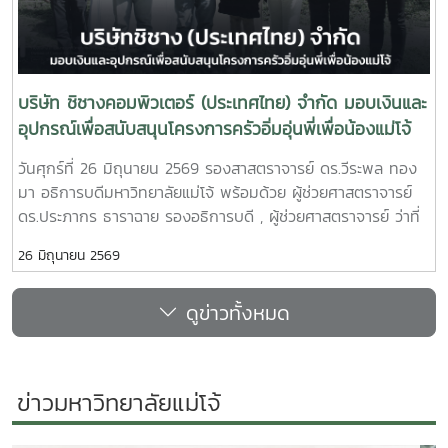
ระหว่างประเทศในปี ค.ศ. 2019 ท่านได้รับรางวัล 2019
Outstanding UPLB Alumnus Award และ 2019 College
Distinguished Alumnus for Educational Leadership
Award ในโอกาสการเฉลิมฉลอง 101st UPLB Loyalty Day เมื่อ
บริษัท ชิชางคอมพิวเตอร์ (ประเทศไทย) จำกัด มอบเงินและ
วันที่ 9 ตุลาคม 2019 ซึ่งสะท้อนถึงการได้รับการยอมรับจาก
อุปกรณ์เพื่อสนับสนุนโครงการครัวอิ่มอุ่นพี่เพื่อน้องแม่โจ้
มหาวิทยาลัยที่ท่านสำเร็จการศึกษาในฐานะศิษย์เก่าผู้มีผลงานโดด
เด่น โดยเฉพาะด้านภาวะผู้นำทางการศึกษาต่อมาในปี ค.ศ. 2021
วันศุกร์ที่ 26 มิถุนายน 2569 รองสาสตราจารย์ ดร.วีระพล ทอง
ท่านได้รับ UPLBAA Presidential Award ในงาน 103rd
มา อธิการบดีมหาวิทยาลัยแม่โจ้ พร้อมด้วย ผู้ช่วยศาสตราจารย์
Loyalty Day and Alumni Awarding Ceremony ซึ่งจัดโดย
ดร.ประภากร ธาราฉาย รองอธิการบดี , ผู้ช่วยศาสตราจารย์ ว่าที่
University of the Philippines Los Baños และ UPLB
รอ.ดร.จิระชัย ยมเกิด ผู้ช่วยอธิการบดี , นายวิทชัย สุขเพราะนา ผู้
Alumni Association (UPLBAA) เมื่อวันที่ 10 ตุลาคม 2021
26 มิถุนายน 2569
อำนวยการกองส่งเสริมศิลปวัฒนธรรม หัวหน้างานและบุคลากร
เพื่อยกย่องบทบาทและคุณูปการของท่านในฐานะศิษย์เก่าที่สร้าง
จากกองส่งเสริมศิลปวัฒนธรรมและกองพัฒนานักศึกษา ร่วมรับ
ประโยชน์ต่อวงการการศึกษาและเครือข่ายความร่วมมือในปี ค.ศ.
ดูข่าวทั้งหมด
มอบเครื่องใช้ไฟฟ้าและเงินสนับสนุนโครงการครัวอิ่มอุ่น พี่เพื่อ
2022 ท่านได้รับรางวัล The 2022 Outstanding Philippine
น้องแม่โจ้ จำนวน115,220บาท จากบริษัทชิชาง (ประเทศไทย)
Alumni ด้าน Education and Academic Leadership จาก
จำกัด โดยมี คุณสุมาลี ลู่ควร ผู้อำนวยการฝ่ายการตลาด และผู้
สมาคมนักเรียนเก่าฟิลิปปินส์ในพระบรมราชูปถัมภ์ (The
แทนจากบริษัท ซัมซุง (ประเทศไทย) จำกัด เป็นผู้มอบมอบเครื่อง
ข่าวมหาวิทยาลัยแม่โจ้
Philippines Alumni Association Under the Patronage of
ใช้ไฟฟ้าและเงินสนับสนุนให้กับโครงการครัวอิ่มอุ่นพี่เพื่อน้องแม่โจ้
His Majesty the King) เพื่อเชิดชูเกียรติในฐานะศิษย์เก่า
ไว้ใช้ทำกิจกรรมในครัวให้น้องๆนักศึกษาไว้ใช้ประกอบอาหารเพื่อลด