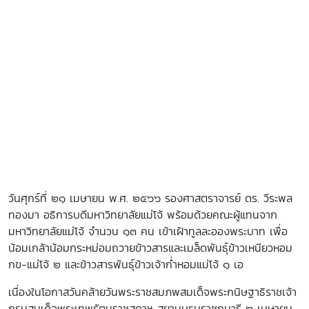
วันศุกร์ที่ ๒๑ เมษายน พ.ศ. ๒๕๖๖ รองศาสตราจารย์ ดร. วีระพล
ทองมา อธิการบดีมหาวิทยาลัยแม่โจ้ พร้อมด้วยคณะผู้แทนจาก
มหาวิทยาลัยแม่โจ้ จำนวน ๑๓ คน เข้าเฝ้าทูลละอองพระบาท เพื่อ
น้อมเกล้าน้อมกระหม่อมถวายข้าวสารและเมล็ดพันธุ์ข้าวเหนียวหอม
กข-แม่โจ้ ๒ และข้าวสารพันธุ์ข้าวเจ้าก่ำหอมแม่โจ้ ๑ เอ
เนื่องในโอกาสวันคล้ายวันพระราชสมภพสมเด็จพระกนิษฐาธิราชเจ้า
กรมสมเด็จพระเทพรัตนราชสุดาฯ สยามบรมราชกุมารี ๒ เมษายน