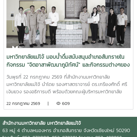
และสร้างคุณูปการสำคัญต่อการพัฒนาการเกษตร ชนบท ชุมชน
และสังคมอย่างยั่งยืนรางวัล Outstanding SEARCA
Scholarship Alumni (OSSA) จัดตั้งขึ้นเพื่อเชิดชูเกียรติศิษย์
เก่าผู้ได้รับทุนการศึกษาระดับบัณฑิตศึกษาจาก SEARCA ซึ่งได้
นำองค์ความรู้ ประสบการณ์ และศักยภาพที่ได้รับจากการศึกษา
ไปสร้างคุณประโยชน์ต่อองค์กร ชุมชน ประเทศ และภูมิภาคเอเชีย
ตะวันออกเฉียงใต้ ตลอดจนเป็นแบบอย่างที่สะท้อนค่านิยมและ
ปรัชญาของ SEARCA ผ่านความสำเร็จในวิชาชีพ การบริการ
มหาวิทยาลัยแม่โจ้ มอบน้ำดื่มสนับสนุนอำเภอสันทรายใน
สาธารณะ และการอุทิศตนเพื่อส่วนรวมในปี 2026 การพิจารณา
กิจกรรม "จิตอาสาพัฒนาภูมิทัศน์" และกิจกรรมต่างๆของ
รางวัลครอบคลุมผลงานสำคัญ 4 ด้าน ได้แก่ การสอน
อำเภอสันทราย
(Teaching) การวิจัย (Research) การบริการสาธารณะและการ
วันพุธที่ 22 กรกฎาคม 2569 ที่สำนักงานมหาวิทยาลัย
พัฒนาชุมชน (Public Service and Community
มหาวิทยาลัยแม่โจ้ นำโดย รองศาสตราจารย์ ดร.เกรียงศักดิ์ ศรี
Development) และธุรกิจการเกษตรและการเป็นผู้ประกอบการ
เงินยวง รองอธิการบดี พร้อมด้วยคณะผู้บริหารมหาวิทยาลัย
(Agribusiness and Entrepreneurship) โดยให้ความสำคัญ
ร่วมมอบน้ำดื่มแก่ นายนพดล สุระสังวาลย์ นายอำเภอสันทราย
22 กรกฎาคม 2569 |
609
กับผลงานที่สามารถสร้างผลกระทบอย่างเป็นรูปธรรมต่อการ
จำนวน 100 แพ็ค เพื่อใช้ในกิจกรรม “จิตอาสาพัฒนาภูมิทัศน์
พัฒนาการเกษตรและชนบทอย่างยั่งยืน โดยในปีนี้ การมอบ
อำเภอสันทราย จังหวัดเชียงใหม่” ซึ่งจัดขึ้นเนื่องในโอกาสวัน
รางวัล OSSA Awards 2026 มีความสำคัญเป็นพิเศษ เนื่องจาก
สำคัญของชาติไทย เพื่อเฉลิมพระเกียรติพระบาทสมเด็จ
สำนักงานมหาวิทยาลัย มหาวิทยาลัยแม่โจ้
จัดขึ้นในวาระเฉลิมฉลอง ครบรอบ 60 ปีของ SEARCA ซึ่งเป็น
พระเจ้าอยู่หัว เนื่องในโอกาสวันเฉลิมพระชนมพรรษา 28
63 หมู่ 4 ตำบลหนองหาร อำเภอสันทราย จังหวัดเชียงใหม่ 50290
องค์กรระดับภูมิภาคภายใต้ the Southeast Asian Ministers
กรกฎาคม 2569 พร้อมทั้งสนับสนุนโครงการ “ชาวเชียงใหม่ปลูก