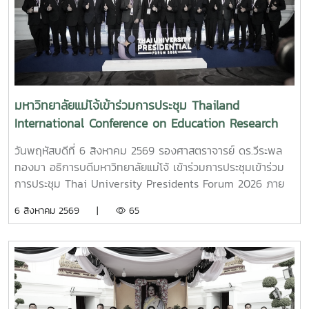
มหาวิทยาลัยแม่โจ้เข้าร่วมการประชุม Thailand
International Conference on Education Research
(ThaiCER) 2026
วันพฤหัสบดีที่ 6 สิงหาคม 2569 รองศาสตราจารย์ ดร.วีระพล
ทองมา อธิการบดีมหาวิทยาลัยแม่โจ้ เข้าร่วมการประชุมเข้าร่วม
การประชุม Thai University Presidents Forum 2026 ภาย
ใตัหัวข้อ “พลิกโฉมประเทศไทย พลิกโฉมมหาวิทยาลัยกับ AI” โดย
6 สิงหาคม 2569 |
65
ได้รับเกียรติจาก ศาสตราจารย์ ดร.ยศชนัน วงศ์สวัสดิ์ รองนายก
รัฐมนตรีและรัฐมนตรีว่าการกระทรวงการอุดมศึกษา
วิทยาศาสตร์ วิจัยและนวัตกรรม เป็นประธานเปิดงาน ณ โรงแรม
เซ็นทารา แกรนด์ แอท เซ็นทรัลพลาซ่าลาดพร้าว กทม.สำหรับ
การประชุม Thai University Presidential Forum 2026 มี
นายดนุพร ปุณณกันต์ ผู้ช่วยรัฐมนตรีประจำกระทรวง อว.