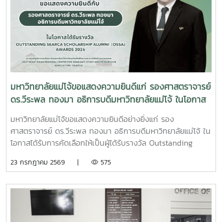
นี้มหาวิทยาลัยแม่โจ้ติดตามทิศทางการเปลี่ยนแปลงของการ
พระบรมมหาราชวังการเข้าร่วมพิธีในครั้งนี้ นับเป็นพระ
อุดมศึกษาไทย พร้อมแลกเปลี่ยนองค์ความรู้และสร้างความร่วม
มหากรุณาธิคุณล้นเกล้าล้นกระหม่อมแก่คณะผู้บริหาร
มือกับเครือข่ายสถาบันอุดมศึกษาทั่วประเทศ เพื่อร่วมกันพัฒนา
มหาวิทยาลัย สมาคมศิษย์เก่า และบุคลากร มหาวิทยาลัยแม่โจ้ที่ได้
มหาวิทยาลัยไทยให้ก้าวทันการเปลี่ยนแปลงของโลกยุคดิจิทัล และ
ร่วมแสดงความจงรักภักดี ถวายความอาลัยและน้อมรำลึกในพระ
ยกระดับศักยภาพด้านการศึกษา วิจัย และนวัตกรรมอย่างยั่งยืน
มหากรุณาธิคุณอย่างหาที่สุดมิได้
มหาวิทยาลัยแม่โจ้ขอแสดงความยินดีแก่ รองศาสตราจารย์
ดร.วีระพล ทองมา อธิการบดีมหาวิทยาลัยแม่โจ้ ในโอกาส
ได้รับรางวัล Outstanding SEARCA Scholarship
มหาวิทยาลัยแม่โจ้ขอแสดงความยินดีอย่างยิ่งแก่ รอง
Alumni (OSSA) Awards 2026
ศาสตราจารย์ ดร.วีระพล ทองมา อธิการบดีมหาวิทยาลัยแม่โจ้ ใน
โอกาสได้รับการคัดเลือกให้เป็นผู้ได้รับรางวัล Outstanding
SEARCA Scholarship Alumni (OSSA) Awards 2026 จาก
23 กรกฎาคม 2569 |
575
ศูนย์ภูมิภาคเอเชียตะวันออกเฉียงใต้ว่าด้วยบัณฑิตศึกษาและการ
วิจัยด้านการเกษตร หรือ Southeast Asian Regional Center
for Graduate Study and Research in Agriculture
(SEARCA) นับเป็นรางวัลเกียรติยศระดับภูมิภาคที่มอบแก่ศิษย์
เก่าทุน SEARCA ผู้มีความสำเร็จโดดเด่นทางวิชาชีพ มีภาวะผู้นำ