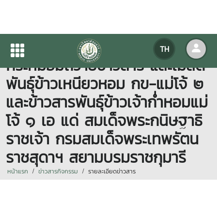
มหาวิทยาลัยแม่โจ้ทูลเกล้าทูล
TH
กระหม่อมถวายข้าวสาร และเมล็ด
พันธุ์ข้าวเหนียวหอม กข-แม่โจ้ ๒
และข้าวสารพันธุ์ข้าวเจ้าก่ำหอมแม่
โจ้ ๑ เอ แด่ สมเด็จพระกนิษฐาธิ
ราชเจ้า กรมสมเด็จพระเทพรัตน
ราชสุดาฯ สยามบรมราชกุมารี
หน้าแรก
ข่าวสารกิจกรรม
รายละเอียดข่าวสาร