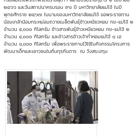
๒๕๖๖ และวันสถาปนาครบรอบ ๙๐ ปี มหาวิทยาลัยแม่โจ้ ในปี
พุทธศักราช ๒๕๖๗ ในนามของมหาวิทยาลัยแม่โจ้ ขอพระราชทาน
น้อมเกล้าน้อมกระหม่อมถวายเมล็ดพันธุ์ข้าวเหนียวหอม กข-แม่โจ้ ๒
จำนวน ๕,๐๐๐ กิโลกรัม ข้าวสารพันธุ์ข้าวเหนียวหอม กข-แม่โจ้ ๒
จำนวน ๔,๐๐๐ กิโลกรัม และข้าวสารข้าวเจ้าก่ำหอมแม่โจ้ ๑ เอ
จำนวน ๑,๐๐๐ กิโลกรัม เพื่อพระราชทานไว้ใช้ในกิจกรรมโครงการ
พัฒนาเด็กและเยาวชนในถิ่นทุรกันดาร
ณ วังสระปทุม