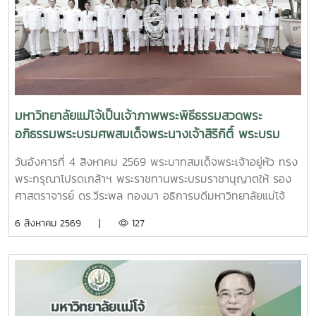
ทพญ.ศรีญาดา ปาลิมาพันธ์ ที่ปรึกษา รมว.อว. ศ.ดร.ศุภชัย
ปทุมนากุล ปลัดกระทรวง อว. ดร.พันธุ์เพิ่มศักดิ์ อารุณี รองปลัด
กระทรวง อว. นางศรินยา สาขากร ผู้ช่วยปลัดกระทรวง อว.
คณะผู้บริหารหน่วยงานในกระทรวง อว. Professor Tan Eng
Chye, President, National University of Singapore
Professor Yang Bin , Vice Chancellor, Tsinghua
University Council Professor Tan Eng Chye อธิการบดี
มหาวิทยาลัยแม่โจ้เป็นเจ้าภาพพระพิธีธรรมสวดพระ
มหาวิทยาลัยแห่งชาติสิงคโปร์ Professor Yang Bin รองประธาน
อภิธรรมพระบรมศพสมเด็จพระนางเจ้าสิริกิติ์ พระบรม
สภามหาวิทยาลัยชิงหวา ตลอดจนประธานที่ประชุมอธิการบดี ทั้ง
ราชินีนาถ พระบรมราชชนนีพันปีหลวง พร้อมเข้ากราบ
4 แห่ง ได้แก่ ที่ประชุมอธิการบดีแห่งประเทศไทย (ทปอ.) ที่ประชุม
วันอังคารที่ 4 สิงหาคม 2569 พระบาทสมเด็จพระเจ้าอยู่หัว ทรง
ถวายบังคมพระศพ สมเด็จพระเจ้าลูกเธอ เจ้าฟ้าพัชรกิติยา
อธิการบดีมหาวิทยาลัยราชภัฏ (ทปอ.มรภ.) ที่ประชุมอธิการบดี
พระกรุณาโปรดเกล้าฯ พระราชทานพระบรมราชานุญาตให้ รอง
ภา นเรนทิราเทพยวดี กรมหลวงราชสาริณีสิริพัชร มหา
มหาวิทยาลัยเทคโนโลยีราชมงคล (ทปอ.มทร.) สมาคมสถาบัน
ศาสตราจารย์ ดร.วีระพล ทองมา อธิการบดีมหาวิทยาลัยแม่โจ้
วัชรราชธิดา
อุดมศึกษาเอกชนแห่งประเทศไทย (สสอท.)ภายในงานยังมีการ
พร้อมด้วย คณะผู้บริหารมหาวิทยาลัย สมาคมศิษย์เก่า และ
6 สิงหาคม 2569 |
127
แลกเปลี่ยนประสบการณ์ด้าน Reinventing University ผ่าน
บุคลากร รวมจำนวน 25 คน เป็นเจ้าภาพพระพิธีธรรมสวดพระ
ปาฐกถาจากวิทยากรต่างประเทศ การเสวนาเชิงยุทธศาสตร์ของ
อภิธรรมพระบรมศพสมเด็จพระนางเจ้าสิริกิติ์ พระบรมราชินีนาถ
ผู้นำเครือข่ายอุดมศึกษา การนำเสนอกรณีศึกษาการประยุกต์ใช้
พระบรมราชชนนีพันปีหลวง ณ พระที่นั่งดุสิตมหาปราสาท
AI และนวัตกรรมจากภาคเอกชน รวมถึงกิจกรรม Forum-to-
พระบรมมหาราชวัง และเข้ากราบถวายบังคมพระศพสมเด็จ
Action เพื่อร่วมกำหนดข้อเสนอเชิงนโยบายและแผนปฏิบัติการใน
พระเจ้าลูกเธอ เจ้าฟ้าพัชรกิติยาภา นเรนทิราเทพยวดี กรมหลวง
การขับเคลื่อนมหาวิทยาลัยไทยในอนาคตการเข้าร่วมประชุมในครั้ง
ราชสาริณีสิริพัชร มหาวัชรราชธิดา ณ พระที่นั่งพิมานรัตยา