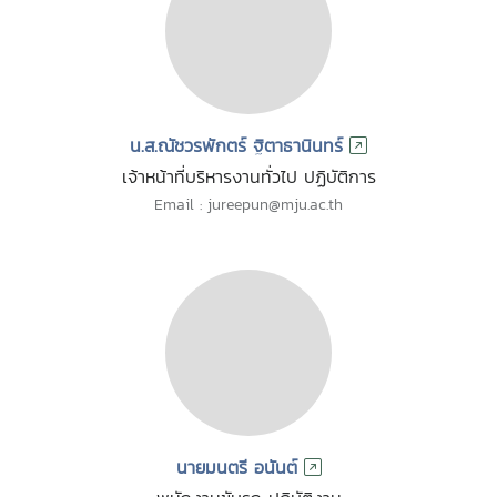
น.ส.ณัชวรพักตร์ ฐิตาธานินทร์
เจ้าหน้าที่บริหารงานทั่วไป ปฏิบัติการ
Email : jureepun@mju.ac.th
นายมนตรี อนันต์