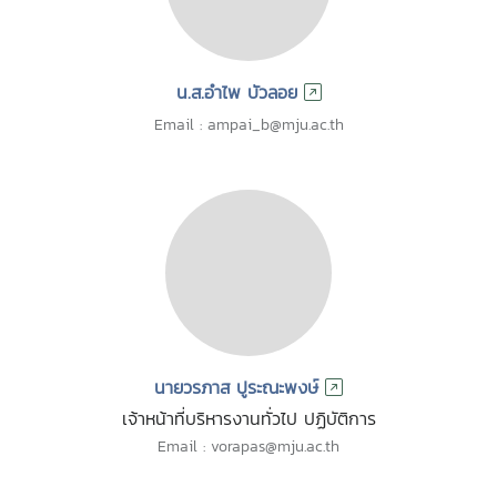
น.ส.อำไพ บัวลอย
Email : ampai_b@mju.ac.th
นายวรภาส ปูระณะพงษ์
เจ้าหน้าที่บริหารงานทั่วไป ปฏิบัติการ
Email : vorapas@mju.ac.th