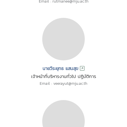
Email : rutmanee@mju.ac.th
นายวีระยุทธ แสนสุข
เจ้าหน้าที่บริหารงานทั่วไป ปฏิบัติการ
Email : veerayut@mju.ac.th