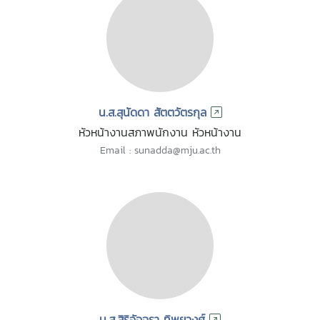
น.ส.สุนัดดา สัตตวัตรกุล
หัวหน้างานสภาพนักงาน หัวหน้างาน
Email : sunadda@mju.ac.th
น.ส.สิริอัจฉรา ทิพยวงศ์