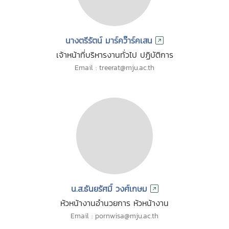
นางตรีรัตน์ มาร์คว๊าร์คเสน
เจ้าหน้าที่บริหารงานทั่วไป ปฏิบัติการ
Email : treerat@mju.ac.th
น.ส.ธันยรัศมิ์ วงศ์เกษม
หัวหน้างานอำนวยการ หัวหน้างาน
Email : pornwisa@mju.ac.th