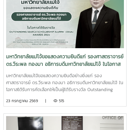
การขับเคลื่อนมหาวิทยาลัยไทยในอนาคตการเข้าร่วมประชุมในครั้ง
ราชสาริณีสิริพัชร มหาวัชรราชธิดา ณ พระที่นั่งพิมานรัตยา
นี้มหาวิทยาลัยแม่โจ้ติดตามทิศทางการเปลี่ยนแปลงของการ
พระบรมมหาราชวังการเข้าร่วมพิธีในครั้งนี้ นับเป็นพระ
อุดมศึกษาไทย พร้อมแลกเปลี่ยนองค์ความรู้และสร้างความร่วม
มหากรุณาธิคุณล้นเกล้าล้นกระหม่อมแก่คณะผู้บริหาร
มือกับเครือข่ายสถาบันอุดมศึกษาทั่วประเทศ เพื่อร่วมกันพัฒนา
มหาวิทยาลัย สมาคมศิษย์เก่า และบุคลากร มหาวิทยาลัยแม่โจ้ที่ได้
มหาวิทยาลัยไทยให้ก้าวทันการเปลี่ยนแปลงของโลกยุคดิจิทัล และ
ร่วมแสดงความจงรักภักดี ถวายความอาลัยและน้อมรำลึกในพระ
ยกระดับศักยภาพด้านการศึกษา วิจัย และนวัตกรรมอย่างยั่งยืน
มหากรุณาธิคุณอย่างหาที่สุดมิได้
มหาวิทยาลัยแม่โจ้ขอแสดงความยินดีแก่ รองศาสตราจารย์
ดร.วีระพล ทองมา อธิการบดีมหาวิทยาลัยแม่โจ้ ในโอกาส
ได้รับรางวัล Outstanding SEARCA Scholarship
มหาวิทยาลัยแม่โจ้ขอแสดงความยินดีอย่างยิ่งแก่ รอง
Alumni (OSSA) Awards 2026
ศาสตราจารย์ ดร.วีระพล ทองมา อธิการบดีมหาวิทยาลัยแม่โจ้ ใน
โอกาสได้รับการคัดเลือกให้เป็นผู้ได้รับรางวัล Outstanding
SEARCA Scholarship Alumni (OSSA) Awards 2026 จาก
23 กรกฎาคม 2569 |
515
ศูนย์ภูมิภาคเอเชียตะวันออกเฉียงใต้ว่าด้วยบัณฑิตศึกษาและการ
วิจัยด้านการเกษตร หรือ Southeast Asian Regional Center
for Graduate Study and Research in Agriculture
(SEARCA) นับเป็นรางวัลเกียรติยศระดับภูมิภาคที่มอบแก่ศิษย์