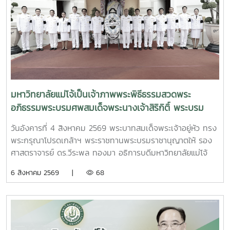
นายดนุพร ปุณณกันต์ ผู้ช่วยรัฐมนตรีประจำกระทรวง อว.
ทพญ.ศรีญาดา ปาลิมาพันธ์ ที่ปรึกษา รมว.อว. ศ.ดร.ศุภชัย
ปทุมนากุล ปลัดกระทรวง อว. ดร.พันธุ์เพิ่มศักดิ์ อารุณี รองปลัด
กระทรวง อว. นางศรินยา สาขากร ผู้ช่วยปลัดกระทรวง อว.
คณะผู้บริหารหน่วยงานในกระทรวง อว. Professor Tan Eng
Chye, President, National University of Singapore
Professor Yang Bin , Vice Chancellor, Tsinghua
University Council Professor Tan Eng Chye อธิการบดี
มหาวิทยาลัยแม่โจ้เป็นเจ้าภาพพระพิธีธรรมสวดพระ
มหาวิทยาลัยแห่งชาติสิงคโปร์ Professor Yang Bin รองประธาน
อภิธรรมพระบรมศพสมเด็จพระนางเจ้าสิริกิติ์ พระบรม
สภามหาวิทยาลัยชิงหวา ตลอดจนประธานที่ประชุมอธิการบดี ทั้ง
ราชินีนาถ พระบรมราชชนนีพันปีหลวง พร้อมเข้ากราบ
4 แห่ง ได้แก่ ที่ประชุมอธิการบดีแห่งประเทศไทย (ทปอ.) ที่ประชุม
วันอังคารที่ 4 สิงหาคม 2569 พระบาทสมเด็จพระเจ้าอยู่หัว ทรง
ถวายบังคมพระศพ สมเด็จพระเจ้าลูกเธอ เจ้าฟ้าพัชรกิติยา
อธิการบดีมหาวิทยาลัยราชภัฏ (ทปอ.มรภ.) ที่ประชุมอธิการบดี
พระกรุณาโปรดเกล้าฯ พระราชทานพระบรมราชานุญาตให้ รอง
ภา นเรนทิราเทพยวดี กรมหลวงราชสาริณีสิริพัชร มหา
มหาวิทยาลัยเทคโนโลยีราชมงคล (ทปอ.มทร.) สมาคมสถาบัน
ศาสตราจารย์ ดร.วีระพล ทองมา อธิการบดีมหาวิทยาลัยแม่โจ้
วัชรราชธิดา
อุดมศึกษาเอกชนแห่งประเทศไทย (สสอท.)ภายในงานยังมีการ
พร้อมด้วย คณะผู้บริหารมหาวิทยาลัย สมาคมศิษย์เก่า และ
6 สิงหาคม 2569 |
68
แลกเปลี่ยนประสบการณ์ด้าน Reinventing University ผ่าน
บุคลากร รวมจำนวน 25 คน เป็นเจ้าภาพพระพิธีธรรมสวดพระ
ปาฐกถาจากวิทยากรต่างประเทศ การเสวนาเชิงยุทธศาสตร์ของ
อภิธรรมพระบรมศพสมเด็จพระนางเจ้าสิริกิติ์ พระบรมราชินีนาถ
ผู้นำเครือข่ายอุดมศึกษา การนำเสนอกรณีศึกษาการประยุกต์ใช้
พระบรมราชชนนีพันปีหลวง ณ พระที่นั่งดุสิตมหาปราสาท
AI และนวัตกรรมจากภาคเอกชน รวมถึงกิจกรรม Forum-to-
พระบรมมหาราชวัง และเข้ากราบถวายบังคมพระศพสมเด็จ
Action เพื่อร่วมกำหนดข้อเสนอเชิงนโยบายและแผนปฏิบัติการใน
พระเจ้าลูกเธอ เจ้าฟ้าพัชรกิติยาภา นเรนทิราเทพยวดี กรมหลวง