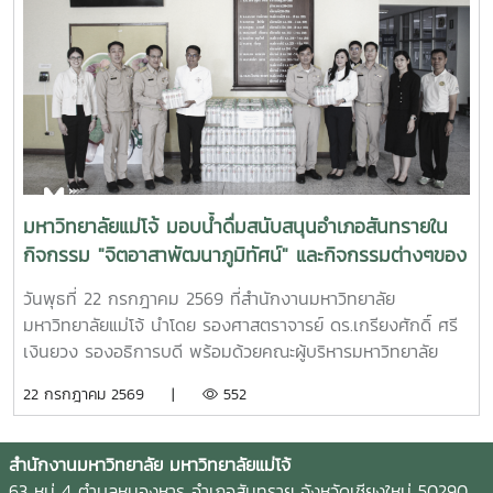
เก่าทุน SEARCA ผู้มีความสำเร็จโดดเด่นทางวิชาชีพ มีภาวะผู้นำ
และสร้างคุณูปการสำคัญต่อการพัฒนาการเกษตร ชนบท ชุมชน
และสังคมอย่างยั่งยืนรางวัล Outstanding SEARCA
Scholarship Alumni (OSSA) จัดตั้งขึ้นเพื่อเชิดชูเกียรติศิษย์
เก่าผู้ได้รับทุนการศึกษาระดับบัณฑิตศึกษาจาก SEARCA ซึ่งได้
นำองค์ความรู้ ประสบการณ์ และศักยภาพที่ได้รับจากการศึกษา
ไปสร้างคุณประโยชน์ต่อองค์กร ชุมชน ประเทศ และภูมิภาคเอเชีย
ตะวันออกเฉียงใต้ ตลอดจนเป็นแบบอย่างที่สะท้อนค่านิยมและ
ปรัชญาของ SEARCA ผ่านความสำเร็จในวิชาชีพ การบริการ
มหาวิทยาลัยแม่โจ้ มอบน้ำดื่มสนับสนุนอำเภอสันทรายใน
สาธารณะ และการอุทิศตนเพื่อส่วนรวมในปี 2026 การพิจารณา
กิจกรรม "จิตอาสาพัฒนาภูมิทัศน์" และกิจกรรมต่างๆของ
รางวัลครอบคลุมผลงานสำคัญ 4 ด้าน ได้แก่ การสอน
อำเภอสันทราย
(Teaching) การวิจัย (Research) การบริการสาธารณะและการ
วันพุธที่ 22 กรกฎาคม 2569 ที่สำนักงานมหาวิทยาลัย
พัฒนาชุมชน (Public Service and Community
มหาวิทยาลัยแม่โจ้ นำโดย รองศาสตราจารย์ ดร.เกรียงศักดิ์ ศรี
Development) และธุรกิจการเกษตรและการเป็นผู้ประกอบการ
เงินยวง รองอธิการบดี พร้อมด้วยคณะผู้บริหารมหาวิทยาลัย
(Agribusiness and Entrepreneurship) โดยให้ความสำคัญ
ร่วมมอบน้ำดื่มแก่ นายนพดล สุระสังวาลย์ นายอำเภอสันทราย
22 กรกฎาคม 2569 |
552
กับผลงานที่สามารถสร้างผลกระทบอย่างเป็นรูปธรรมต่อการ
จำนวน 100 แพ็ค เพื่อใช้ในกิจกรรม “จิตอาสาพัฒนาภูมิทัศน์
พัฒนาการเกษตรและชนบทอย่างยั่งยืน โดยในปีนี้ การมอบ
อำเภอสันทราย จังหวัดเชียงใหม่” ซึ่งจัดขึ้นเนื่องในโอกาสวัน
รางวัล OSSA Awards 2026 มีความสำคัญเป็นพิเศษ เนื่องจาก
สำคัญของชาติไทย เพื่อเฉลิมพระเกียรติพระบาทสมเด็จ
สำนักงานมหาวิทยาลัย มหาวิทยาลัยแม่โจ้
จัดขึ้นในวาระเฉลิมฉลอง ครบรอบ 60 ปีของ SEARCA ซึ่งเป็น
พระเจ้าอยู่หัว เนื่องในโอกาสวันเฉลิมพระชนมพรรษา 28
63 หมู่ 4 ตำบลหนองหาร อำเภอสันทราย จังหวัดเชียงใหม่ 50290