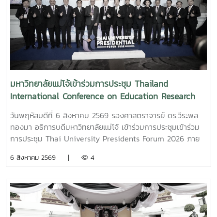
มหาวิทยาลัยแม่โจ้เข้าร่วมการประชุม Thailand
International Conference on Education Research
(ThaiCER) 2026
วันพฤหัสบดีที่ 6 สิงหาคม 2569 รองศาสตราจารย์ ดร.วีระพล
ทองมา อธิการบดีมหาวิทยาลัยแม่โจ้ เข้าร่วมการประชุมเข้าร่วม
การประชุม Thai University Presidents Forum 2026 ภาย
ใตัหัวข้อ “พลิกโฉมประเทศไทย พลิกโฉมมหาวิทยาลัยกับ AI” โดย
6 สิงหาคม 2569 |
4
ได้รับเกียรติจาก ศาสตราจารย์ ดร.ยศชนัน วงศ์สวัสดิ์ รองนายก
รัฐมนตรีและรัฐมนตรีว่าการกระทรวงการอุดมศึกษา
วิทยาศาสตร์ วิจัยและนวัตกรรม เป็นประธานเปิดงาน ณ โรงแรม
เซ็นทารา แกรนด์ แอท เซ็นทรัลพลาซ่าลาดพร้าว กทม.สำหรับ
การประชุม Thai University Presidential Forum 2026 มี