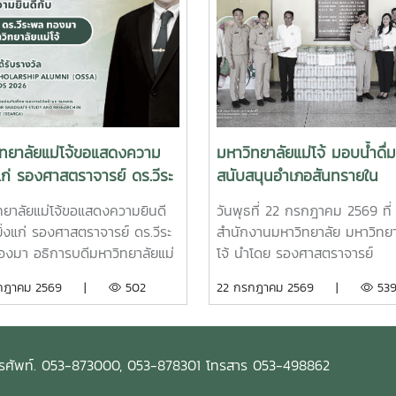
ิทยาลัยแม่โจ้ขอแสดงความ
มหาวิทยาลัยแม่โจ้ มอบน้ำดื่ม
แก่ รองศาสตราจารย์ ดร.วีระ
สนับสนุนอำเภอสันทรายใน
องมา อธิการบดีมหาวิทยาลัย
กิจกรรม "จิตอาสาพัฒนาภูมิท
ทยาลัยแม่โจ้ขอแสดงความยินดี
วันพุธที่ 22 กรกฎาคม 2569 ที่
้ ในโอกาสได้รับรางวัล
และกิจกรรมต่างๆของอำเภอ
ยิ่งแก่ รองศาสตราจารย์ ดร.วีระ
สำนักงานมหาวิทยาลัย มหาวิทยา
tanding SEARCA
สันทราย
งมา อธิการบดีมหาวิทยาลัยแม่
โจ้ นำโดย รองศาสตราจารย์
larship Alumni (OSSA)
โอกาสได้รับการคัดเลือกให้เป็นผู้
ดร.เกรียงศักดิ์ ศรีเงินยวง รอง
รกฎาคม 2569 |
502
22 กรกฎาคม 2569 |
53
ds 2026
บรางวัล Outstanding SEARCA
อธิการบดี พร้อมด้วยคณะผู้บริห
arship Alumni (OSSA)
มหาวิทยาลัย ร่วมมอบน้ำดื่มแก่
s 2026 จากศูนย์ภูมิภาคเอเชีย
นพดล สุระสังวาลย์ นายอำเภอ
ออกเฉียงใต้ว่าด้วยบัณฑิตศึกษา
สันทราย จำนวน 100 แพ็ค เพื่อใ
โทรศัพท์. 053-873000, 053-878301 โทรสาร 053-498862
รวิจัยด้านการเกษตร หรือ
กิจกรรม “จิตอาสาพัฒนาภูมิทัศ