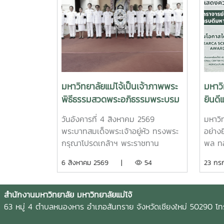
มหาวิทยาลัยแม่โจ้เป็นเจ้าภาพพระ
มหาว
พิธีธรรมสวดพระอภิธรรมพระบรม
ยินดี
ศพสมเด็จพระนางเจ้าสิริกิติ์
พล ท
วันอังคารที่ 4 สิงหาคม 2569
มหาวิ
พระบรมราชินีนาถ พระบรมราช
แม่โจ
พระบาทสมเด็จพระเจ้าอยู่หัว ทรงพระ
อย่าง
ชนนีพันปีหลวง พร้อมเข้ากราบ
Outs
กรุณาโปรดเกล้าฯ พระราชทาน
พล ทอ
ถวายบังคมพระศพ สมเด็จพระเจ้า
Scho
พระบรมราชานุญาตให้ รอง
โจ้ ใน
6 สิงหาคม 2569 |
54
23 ก
ลูกเธอ เจ้าฟ้าพัชรกิติยาภา นเรนทิ
Awar
ศาสตราจารย์ ดร.วีระพล ทองมา
ได้รั
ราเทพยวดี กรมหลวงราชสาริณีสิริ
อธิการบดีมหาวิทยาลัยแม่โจ้ พร้อม
Schol
พัชร มหาวัชรราชธิดา
ด้วย คณะผู้บริหารมหาวิทยาลัย
Award
สำนักงานมหาวิทยาลัย มหาวิทยาลัยแม่โจ้
สมาคมศิษย์เก่า และบุคลากร รวม
ตะวัน
63 หมู่ 4 ตำบลหนองหาร อำเภอสันทราย จังหวัดเชียงใหม่ 50290 
จำนวน 25 คน เป็นเจ้าภาพพระ
และกา