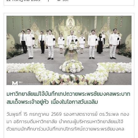
กับผลงานที่สามารถสร้างผลกระทบอย่างเป็นรูปธรรมต่อการ
จำนวน 100 แพ็ค เพื่อใช้ในกิจกรรม “จิตอาสาพัฒนาภูมิทัศน์
พัฒนาการเกษตรและชนบทอย่างยั่งยืน โดยในปีนี้ การมอบ
อำเภอสันทราย จังหวัดเชียงใหม่” ซึ่งจัดขึ้นเนื่องในโอกาสวัน
รางวัล OSSA Awards 2026 มีความสำคัญเป็นพิเศษ เนื่องจาก
สำคัญของชาติไทย เพื่อเฉลิมพระเกียรติพระบาทสมเด็จ
จัดขึ้นในวาระเฉลิมฉลอง ครบรอบ 60 ปีของ SEARCA ซึ่งเป็น
พระเจ้าอยู่หัว เนื่องในโอกาสวันเฉลิมพระชนมพรรษา 28
องค์กรระดับภูมิภาคภายใต้ the Southeast Asian Ministers
กรกฎาคม 2569 พร้อมทั้งสนับสนุนโครงการ “ชาวเชียงใหม่ปลูก
of Education (SEAMEO) และมีบทบาทสำคัญในการพัฒนา
ป่า รักษ์โลก เพิ่มพื้นที่สีเขียวสู่ชุมชน” แก่ผู้เข้าร่วมกิจกรรมและ
ศักยภาพบุคลากร ส่งเสริมการศึกษาและการวิจัย ตลอดจนสร้าง
ประชาชนที่มาใช้บริการ
เครือข่ายความร่วมมือเพื่อการพัฒนาการเกษตรและชนบทใน
ภูมิภาคเอเชียตะวันออกเฉียงใต้มาอย่างต่อเนื่องจากศิษย์เก่าทุน
DAAD–SEARCA สู่ผู้นำมหาวิทยาลัยด้านการเกษตรรอง
ศาสตราจารย์ ดร.วีระพล ทองมา เป็นศิษย์เก่าของ University
of the Philippines Los Baños (UPLB) ประเทศฟิลิปปินส์
โดยได้รับทุนการศึกษาระดับปริญญาเอกจาก German
มหาวิทยาลัยแม่โจ้บันทึกเทปถวายพระพรชัยมงคลพระบาท
Academic Exchange Service (DAAD)–SEARCA
สมเด็จพระเจ้าอยู่หัว เนื่องในโอกาสวันเฉลิม
Scholarship และสำเร็จการศึกษาระดับ Doctor of Philosophy
พระชนมพรรษา 28 กรกฎาคม 2569
(Ph.D.) in Extension Education จาก University of the
วันพุธที่ 15 กรกฎาคม 2569 รองศาสตราจารย์ ดร.วีระพล ทอง
Philippines Los Baños ในปี ค.ศ. 2001ประสบการณ์ทาง
มา อธิการบดีมหาวิทยาลัย นำคณะผู้บริหารมหาวิทยาลัยแม่โจ้
วิชาการและการสร้างเครือข่ายความร่วมมือระหว่างประเทศในช่วง
ตัวแทนนักศึกษาร่วมบันทึกเทปโทรทัศน์ถวายพระพรชัยมงคล
การศึกษาที่ UPLB ได้เป็นส่วนสำคัญในการหล่อหลอมแนวคิด
พระบาทสมเด็จพระปรเมนทรรามาธิบดีศรีสินทรมหาวชิราลงกรณ