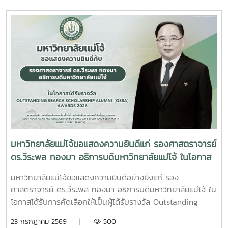
อภิธรรมพระบรมศพสมเด็จพระนางเจ้าสิริกิติ์ พระบรมราชินีนาถ
พระบรมราชชนนีพันปีหลวง ณ พระที่นั่งดุสิตมหาปราสาท
พระบรมมหาราชวัง และเข้ากราบถวายบังคมพระศพสมเด็จ
พระเจ้าลูกเธอ เจ้าฟ้าพัชรกิติยาภา นเรนทิราเทพยวดี กรมหลวง
ราชสาริณีสิริพัชร มหาวัชรราชธิดา ณ พระที่นั่งพิมานรัตยา
พระบรมมหาราชวังการเข้าร่วมพิธีในครั้งนี้ นับเป็นพระ
มหากรุณาธิคุณล้นเกล้าล้นกระหม่อมแก่คณะผู้บริหาร
มหาวิทยาลัย สมาคมศิษย์เก่า และบุคลากร มหาวิทยาลัยแม่โจ้ที่ได้
ร่วมแสดงความจงรักภักดี ถวายความอาลัยและน้อมรำลึกในพระ
มหากรุณาธิคุณอย่างหาที่สุดมิได้
มหาวิทยาลัยแม่โจ้ขอแสดงความยินดีแก่ รองศาสตราจารย์
ดร.วีระพล ทองมา อธิการบดีมหาวิทยาลัยแม่โจ้ ในโอกาส
ได้รับรางวัล Outstanding SEARCA Scholarship
มหาวิทยาลัยแม่โจ้ขอแสดงความยินดีอย่างยิ่งแก่ รอง
Alumni (OSSA) Awards 2026
ศาสตราจารย์ ดร.วีระพล ทองมา อธิการบดีมหาวิทยาลัยแม่โจ้ ใน
โอกาสได้รับการคัดเลือกให้เป็นผู้ได้รับรางวัล Outstanding
SEARCA Scholarship Alumni (OSSA) Awards 2026 จาก
23 กรกฎาคม 2569 |
500
ศูนย์ภูมิภาคเอเชียตะวันออกเฉียงใต้ว่าด้วยบัณฑิตศึกษาและการ