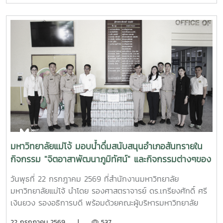
วิจัยด้านการเกษตร หรือ Southeast Asian Regional Center
for Graduate Study and Research in Agriculture
(SEARCA) นับเป็นรางวัลเกียรติยศระดับภูมิภาคที่มอบแก่ศิษย์
เก่าทุน SEARCA ผู้มีความสำเร็จโดดเด่นทางวิชาชีพ มีภาวะผู้นำ
และสร้างคุณูปการสำคัญต่อการพัฒนาการเกษตร ชนบท ชุมชน
และสังคมอย่างยั่งยืนรางวัล Outstanding SEARCA
Scholarship Alumni (OSSA) จัดตั้งขึ้นเพื่อเชิดชูเกียรติศิษย์
เก่าผู้ได้รับทุนการศึกษาระดับบัณฑิตศึกษาจาก SEARCA ซึ่งได้
นำองค์ความรู้ ประสบการณ์ และศักยภาพที่ได้รับจากการศึกษา
ไปสร้างคุณประโยชน์ต่อองค์กร ชุมชน ประเทศ และภูมิภาคเอเชีย
ตะวันออกเฉียงใต้ ตลอดจนเป็นแบบอย่างที่สะท้อนค่านิยมและ
ปรัชญาของ SEARCA ผ่านความสำเร็จในวิชาชีพ การบริการ
มหาวิทยาลัยแม่โจ้ มอบน้ำดื่มสนับสนุนอำเภอสันทรายใน
สาธารณะ และการอุทิศตนเพื่อส่วนรวมในปี 2026 การพิจารณา
กิจกรรม "จิตอาสาพัฒนาภูมิทัศน์" และกิจกรรมต่างๆของ
รางวัลครอบคลุมผลงานสำคัญ 4 ด้าน ได้แก่ การสอน
อำเภอสันทราย
(Teaching) การวิจัย (Research) การบริการสาธารณะและการ
วันพุธที่ 22 กรกฎาคม 2569 ที่สำนักงานมหาวิทยาลัย
พัฒนาชุมชน (Public Service and Community
มหาวิทยาลัยแม่โจ้ นำโดย รองศาสตราจารย์ ดร.เกรียงศักดิ์ ศรี
Development) และธุรกิจการเกษตรและการเป็นผู้ประกอบการ
เงินยวง รองอธิการบดี พร้อมด้วยคณะผู้บริหารมหาวิทยาลัย
(Agribusiness and Entrepreneurship) โดยให้ความสำคัญ
ร่วมมอบน้ำดื่มแก่ นายนพดล สุระสังวาลย์ นายอำเภอสันทราย
22 กรกฎาคม 2569 |
537