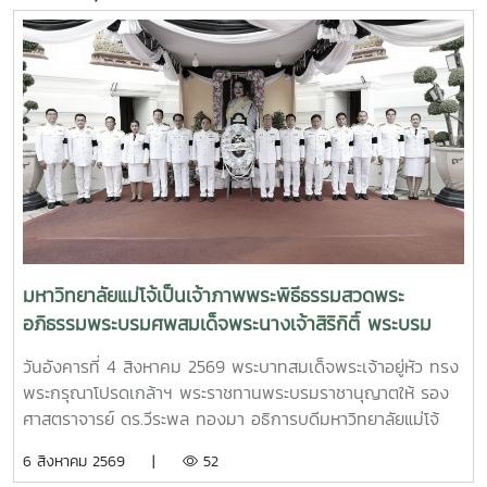
มหาวิทยาลัยแม่โจ้เป็นเจ้าภาพพระพิธีธรรมสวดพระ
อภิธรรมพระบรมศพสมเด็จพระนางเจ้าสิริกิติ์ พระบรม
ราชินีนาถ พระบรมราชชนนีพันปีหลวง พร้อมเข้ากราบ
วันอังคารที่ 4 สิงหาคม 2569 พระบาทสมเด็จพระเจ้าอยู่หัว ทรง
ถวายบังคมพระศพ สมเด็จพระเจ้าลูกเธอ เจ้าฟ้าพัชรกิติยา
พระกรุณาโปรดเกล้าฯ พระราชทานพระบรมราชานุญาตให้ รอง
ภา นเรนทิราเทพยวดี กรมหลวงราชสาริณีสิริพัชร มหา
ศาสตราจารย์ ดร.วีระพล ทองมา อธิการบดีมหาวิทยาลัยแม่โจ้
วัชรราชธิดา
พร้อมด้วย คณะผู้บริหารมหาวิทยาลัย สมาคมศิษย์เก่า และ
6 สิงหาคม 2569 |
52
บุคลากร รวมจำนวน 25 คน เป็นเจ้าภาพพระพิธีธรรมสวดพระ