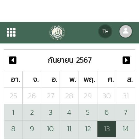
ปฏิทินกิจกรรมของหน่วยงาน
TH
หน้าแรก
ปฏิทินกิจกรรมของหน่วยงาน
กันยายน 2567
อา.
จ.
อ.
พ.
พฤ.
ศ.
ส.
25
26
27
28
29
30
31
1
2
3
4
5
6
7
8
9
10
11
12
13
14