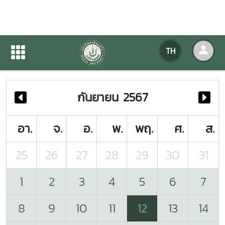
ปฏิทินกิจกรรมของหน่วยงาน
TH
หน้าแรก
ปฏิทินกิจกรรมของหน่วยงาน
กันยายน 2567
อา.
จ.
อ.
พ.
พฤ.
ศ.
ส.
25
26
27
28
29
30
31
1
2
3
4
5
6
7
8
9
10
11
12
13
14